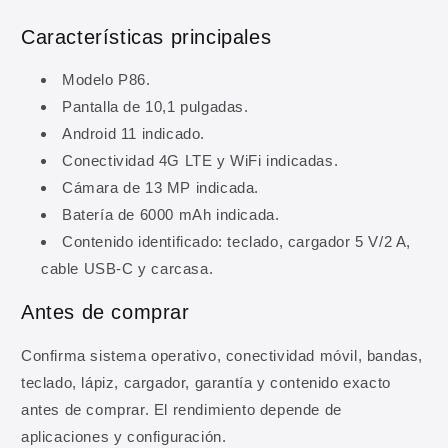
Características principales
Modelo P86.
Pantalla de 10,1 pulgadas.
Android 11 indicado.
Conectividad 4G LTE y WiFi indicadas.
Cámara de 13 MP indicada.
Batería de 6000 mAh indicada.
Contenido identificado: teclado, cargador 5 V/2 A,
10% DE DESCUENTO
cable USB-C y carcasa.
Regístrate y obtén 10% de
Antes de comprar
descuento en tu primera
compra
Confirma sistema operativo, conectividad móvil, bandas,
teclado, lápiz, cargador, garantía y contenido exacto
Ingresa tu correo para obtener 10% de
antes de comprar. El rendimiento depende de
descuento en tu primera compra, además de
aplicaciones y configuración.
ofertas y novedades.