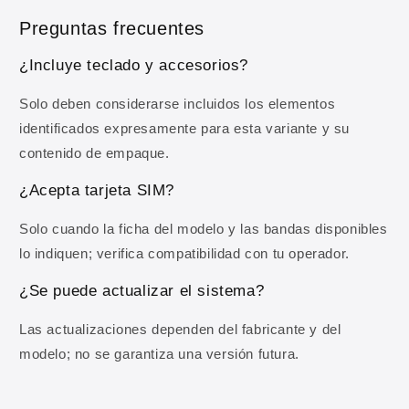
Preguntas frecuentes
Correo electrónico
¿Incluye teclado y accesorios?
OBTENER MI 10% DE DESCUENTO
Solo deben considerarse incluidos los elementos
identificados expresamente para esta variante y su
Al registrarte aceptas recibir comunicaciones comerciales y
contenido de empaque.
nuestra
Política de privacidad
.
¿Acepta tarjeta SIM?
Solo cuando la ficha del modelo y las bandas disponibles
lo indiquen; verifica compatibilidad con tu operador.
¿Se puede actualizar el sistema?
Las actualizaciones dependen del fabricante y del
modelo; no se garantiza una versión futura.