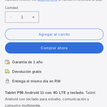
oferta
Cantidad
Reducir
Aumentar
cantidad
cantidad
para
para
Tablet
Tablet
Agregar al carrito
P86
P86
Android
Android
Comprar ahora
11
11
con
con
4G
4G
Garantía de 1 año
LTE
LTE
y
y
Devolución gratis
teclado
teclado
Entrega el mismo día en RM
Tablet P86 Android 11 con 4G LTE y teclado.
Tablet
Android con teclado para estudio, comunicación y
consumo multimedia.