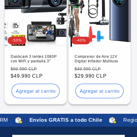
descuento en tu primera compra, además de
ofertas y novedades.
Correo electrónico
-50%
-40%
OBTENER MI 10% DE DESCUENTO
Dashcam 3 lentes 1080P
Compresor de Aire 12V
con WiFi y pantalla 3″
Digital Inflador Multiuso
Al registrarte aceptas recibir comunicaciones comerciales y
nuestra
Política de privacidad
.
Precio
Precio
Precio
Precio
$99.990 CLP
$49.990 CLP
habitual
$49.990 CLP
de
habitual
$29.990 CLP
de
oferta
oferta
Agregar al carrito
Agregar al carrito
RM
Envíos GRATIS a todo Chile
Regio