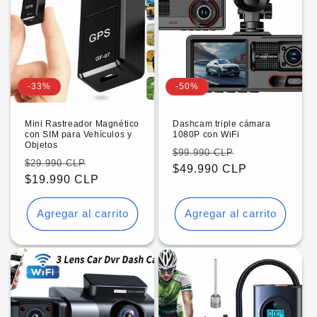
-33%
-50%
Mini Rastreador Magnético
Dashcam triple cámara
con SIM para Vehículos y
1080P con WiFi
Objetos
Precio
Precio
$99.990 CLP
Precio
Precio
$29.990 CLP
habitual
$49.990 CLP
de
habitual
$19.990 CLP
de
oferta
oferta
10% DE DESCUENTO
Agregar al carrito
Agregar al carrito
Regístrate y obtén 10% de
descuento en tu primera
compra
Ingresa tu correo para obtener 10% de