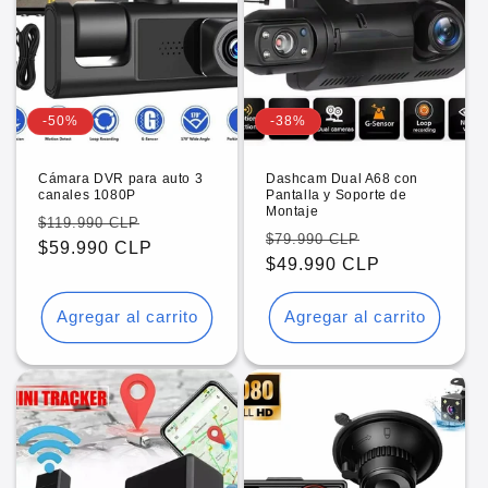
ó
n
:
-50%
-38%
Cámara DVR para auto 3
Dashcam Dual A68 con
canales 1080P
Pantalla y Soporte de
Montaje
Precio
Precio
$119.990 CLP
Precio
Precio
$79.990 CLP
habitual
$59.990 CLP
de
habitual
$49.990 CLP
de
oferta
oferta
Agregar al carrito
Agregar al carrito