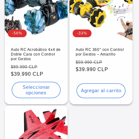
-56%
-33%
Auto RC Acrobático 4x4 de
Auto RC 360° con Control
Doble Cara con Control
por Gestos – Amarillo
por Gestos
Precio
Precio
$59.990 CLP
Precio
Precio
$89.990 CLP
habitual
$39.990 CLP
de
habitual
$39.990 CLP
de
oferta
oferta
Seleccionar
Agregar al carrito
opciones