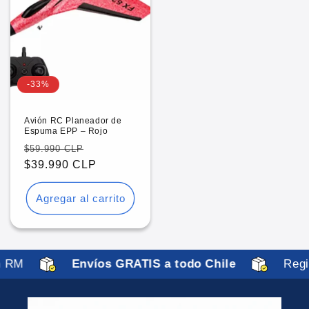
-33%
Avión RC Planeador de
Espuma EPP – Rojo
Precio
Precio
$59.990 CLP
habitual
$39.990 CLP
de
oferta
Agregar al carrito
 RM
Envíos GRATIS a todo Chile
Regio