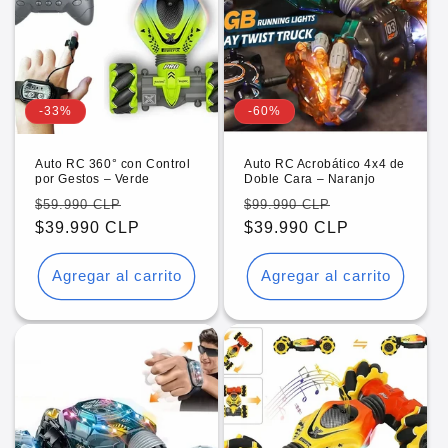
ó
n
:
-33%
-60%
Auto RC 360° con Control
Auto RC Acrobático 4x4 de
por Gestos – Verde
Doble Cara – Naranjo
Precio
Precio
Precio
Precio
$59.990 CLP
$99.990 CLP
habitual
$39.990 CLP
de
habitual
$39.990 CLP
de
oferta
oferta
Agregar al carrito
Agregar al carrito