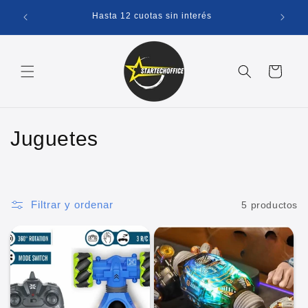
Ir
Entrega
directamente
0
Hasta 12 cuotas sin interés
al contenido
Carrito
C
Juguetes
o
l
Filtrar y ordenar
5 productos
e
c
c
i