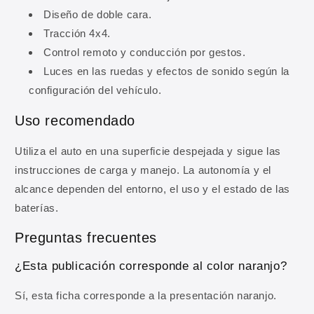
descuento en tu primera compra, además de
Diseño de doble cara.
ofertas y novedades.
Tracción 4x4.
Control remoto y conducción por gestos.
Correo electrónico
Luces en las ruedas y efectos de sonido según la
configuración del vehículo.
OBTENER MI 10% DE DESCUENTO
Uso recomendado
Al registrarte aceptas recibir comunicaciones comerciales y
Utiliza el auto en una superficie despejada y sigue las
nuestra
Política de privacidad
.
instrucciones de carga y manejo. La autonomía y el
alcance dependen del entorno, el uso y el estado de las
baterías.
Preguntas frecuentes
¿Esta publicación corresponde al color naranjo?
Sí, esta ficha corresponde a la presentación naranjo.