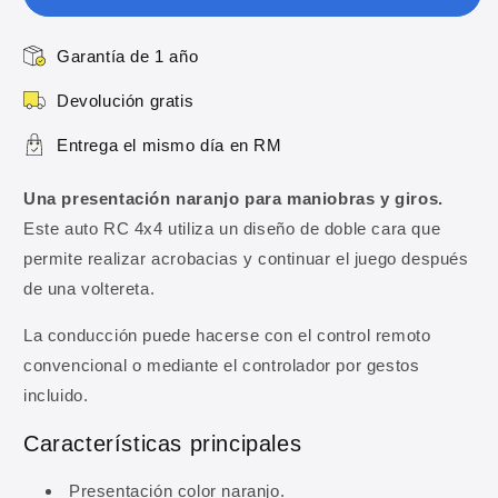
de
de
Doble
Doble
Garantía de 1 año
Cara
Cara
–
–
Devolución gratis
Naranjo
Naranjo
Entrega el mismo día en RM
Una presentación naranjo para maniobras y giros.
Este auto RC 4x4 utiliza un diseño de doble cara que
permite realizar acrobacias y continuar el juego después
de una voltereta.
10% DE DESCUENTO
La conducción puede hacerse con el control remoto
convencional o mediante el controlador por gestos
Regístrate y obtén 10% de
incluido.
descuento en tu primera
compra
Características principales
Ingresa tu correo para obtener 10% de
Presentación color naranjo.