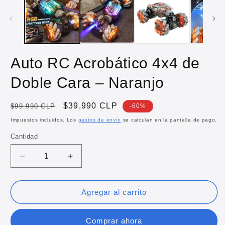
Auto RC Acrobático 4x4 de
Doble Cara – Naranjo
Precio
Precio
$39.990 CLP
$99.990 CLP
-60%
habitual
de
Impuestos incluidos. Los
gastos de envío
se calculan en la pantalla de pago.
oferta
Cantidad
Reducir
Aumentar
cantidad
cantidad
para
para
Auto
Auto
Agregar al carrito
RC
RC
Acrobático
Acrobático
Comprar ahora
4x4
4x4