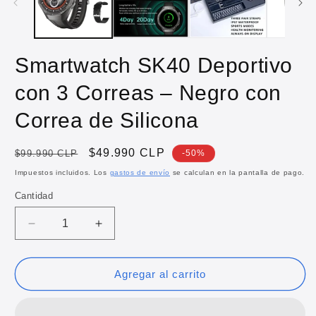
Smartwatch SK40 Deportivo
con 3 Correas – Negro con
Correa de Silicona
Precio
Precio
$49.990 CLP
$99.990 CLP
-50%
habitual
de
Impuestos incluidos. Los
gastos de envío
se calculan en la pantalla de pago.
oferta
Cantidad
Reducir
Aumentar
cantidad
cantidad
para
para
Smartwatch
Smartwatch
Agregar al carrito
SK40
SK40
Deportivo
Deportivo