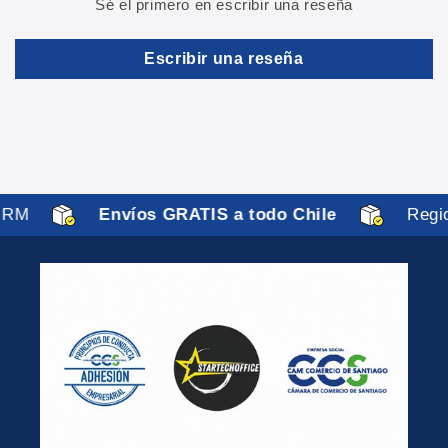
Sé el primero en escribir una reseña
Escribir una reseña
 RM
Envíos GRATIS a todo Chile
Regio