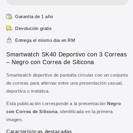
con
con
3
3
Correas
Correas
Garantía de 1 año
–
–
Negro
Negro
Devolución gratis
con
con
Correa
Correa
Entrega el mismo día en RM
10% DE DESCUENTO
de
de
Silicona
Silicona
Smartwatch SK40 Deportivo con 3 Correas
Regístrate y obtén 10% de
– Negro con Correa de Silicona
descuento en tu primera
compra
Smartwatch deportivo de pantalla circular con un conjunto
de correas para alternar entre una presentación casual,
Ingresa tu correo para obtener 10% de
deportiva o metálica.
descuento en tu primera compra, además de
ofertas y novedades.
Esta publicación corresponde a la presentación
Negro
con Correa de Silicona
, identificada en la primera
Correo electrónico
imagen.
Características destacadas