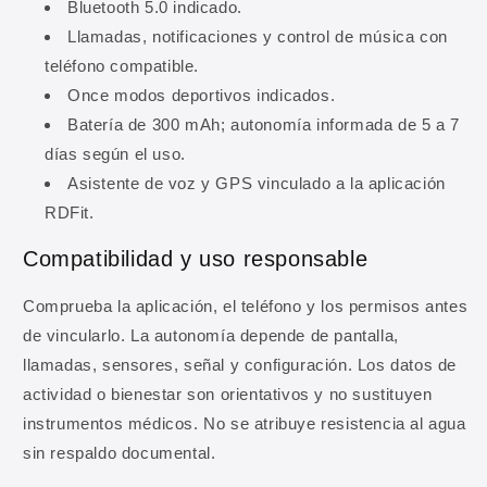
Bluetooth 5.0 indicado.
Llamadas, notificaciones y control de música con
teléfono compatible.
Once modos deportivos indicados.
10% DE DESCUENTO
Batería de 300 mAh; autonomía informada de 5 a 7
Regístrate y obtén 10% de
días según el uso.
descuento en tu primera
Asistente de voz y GPS vinculado a la aplicación
compra
RDFit.
Compatibilidad y uso responsable
Ingresa tu correo para obtener 10% de
descuento en tu primera compra, además de
Comprueba la aplicación, el teléfono y los permisos antes
ofertas y novedades.
de vincularlo. La autonomía depende de pantalla,
llamadas, sensores, señal y configuración. Los datos de
Correo electrónico
actividad o bienestar son orientativos y no sustituyen
instrumentos médicos. No se atribuye resistencia al agua
OBTENER MI 10% DE DESCUENTO
sin respaldo documental.