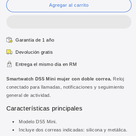
Smartwatch
Smartwatch
Agregar al carrito
DS5
DS5
Mini
Mini
mujer
mujer
con
con
doble
doble
Garantía de 1 año
correa
correa
Devolución gratis
Entrega el mismo día en RM
Smartwatch DS5 Mini mujer con doble correa.
Reloj
conectado para llamadas, notificaciones y seguimiento
general de actividad.
Características principales
Modelo DS5 Mini.
Incluye dos correas indicadas: silicona y metálica.