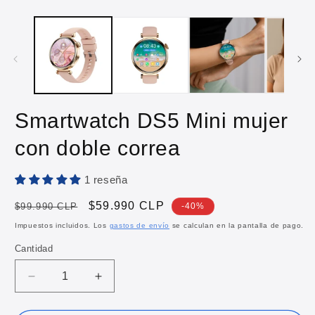
Smartwatch DS5 Mini mujer
con doble correa
1 reseña
Precio
Precio
$59.990 CLP
$99.990 CLP
-40%
habitual
de
Impuestos incluidos. Los
gastos de envío
se calculan en la pantalla de pago.
oferta
Cantidad
Reducir
Aumentar
cantidad
cantidad
para
para