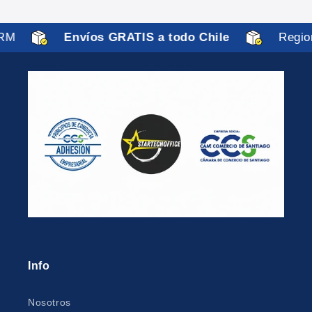
RM
Envíos GRATIS a todo Chile
Region
Info
Nosotros