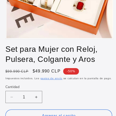
Abrir
elemento
Set para Mujer con Reloj,
multimedia
1
en
Pulsera, Colgante y Aros
una
ventana
modal
Precio
Precio
$49.990 CLP
$99.990 CLP
-50%
habitual
de
Impuestos incluidos. Los
gastos de envío
se calculan en la pantalla de pago.
oferta
Cantidad
Reducir
Aumentar
cantidad
cantidad
para
para
Set
Set
Agregar al carrito