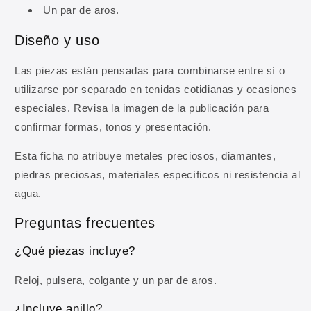
Un par de aros.
Diseño y uso
Las piezas están pensadas para combinarse entre sí o
utilizarse por separado en tenidas cotidianas y ocasiones
10% DE DESCUENTO
especiales. Revisa la imagen de la publicación para
Regístrate y obtén 10% de
confirmar formas, tonos y presentación.
descuento en tu primera
Esta ficha no atribuye metales preciosos, diamantes,
compra
piedras preciosas, materiales específicos ni resistencia al
Ingresa tu correo para obtener 10% de
agua.
descuento en tu primera compra, además de
Preguntas frecuentes
ofertas y novedades.
¿Qué piezas incluye?
Correo electrónico
Reloj, pulsera, colgante y un par de aros.
OBTENER MI 10% DE DESCUENTO
¿Incluye anillo?