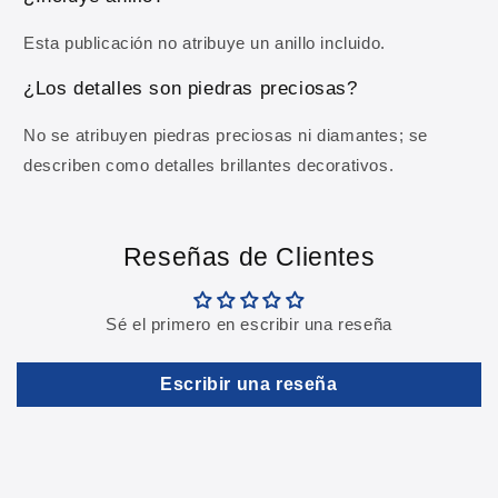
Esta publicación no atribuye un anillo incluido.
Al registrarte aceptas recibir comunicaciones comerciales y
nuestra
Política de privacidad
.
¿Los detalles son piedras preciosas?
No se atribuyen piedras preciosas ni diamantes; se
describen como detalles brillantes decorativos.
Reseñas de Clientes
Sé el primero en escribir una reseña
Escribir una reseña