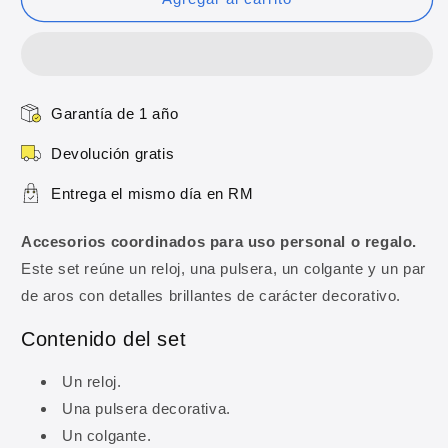
para
para
Mujer
Mujer
con
con
Reloj,
Reloj,
Pulsera,
Pulsera,
Garantía de 1 año
Colgante
Colgante
y
y
Devolución gratis
Aros
Aros
Entrega el mismo día en RM
Accesorios coordinados para uso personal o regalo.
Este set reúne un reloj, una pulsera, un colgante y un par
de aros con detalles brillantes de carácter decorativo.
Contenido del set
Un reloj.
Una pulsera decorativa.
Un colgante.