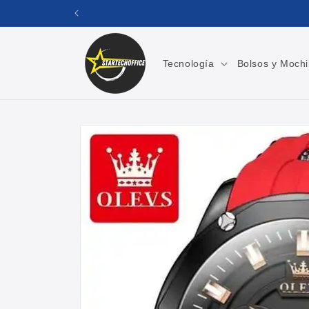
Ir
directamente
al contenido
Tecnología
Bolsos y Mochi
Ir
directamente
a la
información
del producto