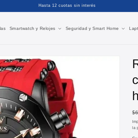
las
Smartwatch y Relojes
Seguridad y Smart Home
Lap
P
$
ha
Im
la 