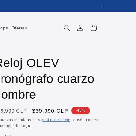
Iniciar
Carrito
tops
Ofertas
sesión
Reloj OLEV
cronógrafo cuarzo
hombre
recio
Precio
$39.990 CLP
69.990 CLP
-43%
bitual
de
puestos incluidos. Los
gastos de envío
se calculan en
pantalla de pago.
oferta