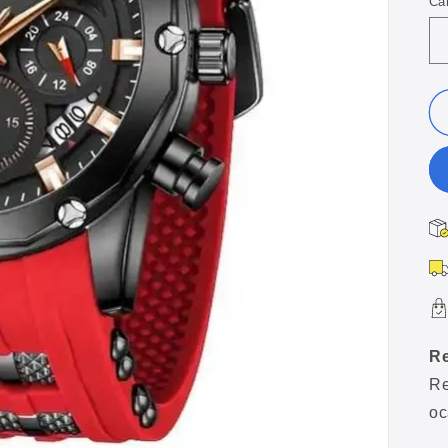
Ca
Re
Re
oc