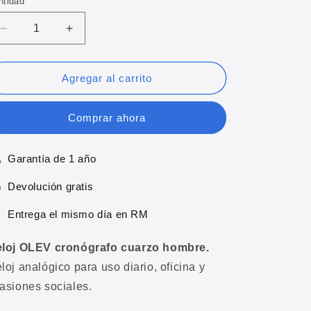
ntidad
Reducir
Aumentar
cantidad
cantidad
para
para
Reloj
Reloj
Agregar al carrito
OLEV
OLEV
cronógrafo
cronógrafo
Comprar ahora
cuarzo
cuarzo
hombre
hombre
Garantía de 1 año
Devolución gratis
Entrega el mismo día en RM
loj OLEV cronógrafo cuarzo hombre.
loj analógico para uso diario, oficina y
asiones sociales.