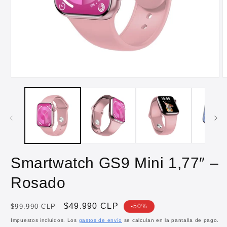
Abrir
A
elemento
e
multimedia
m
1
2
en
e
una
u
ventana
v
modal
m
Smartwatch GS9 Mini 1,77″ –
Rosado
Precio
Precio
$49.990 CLP
$99.990 CLP
-50%
habitual
de
Impuestos incluidos. Los
gastos de envío
se calculan en la pantalla de pago.