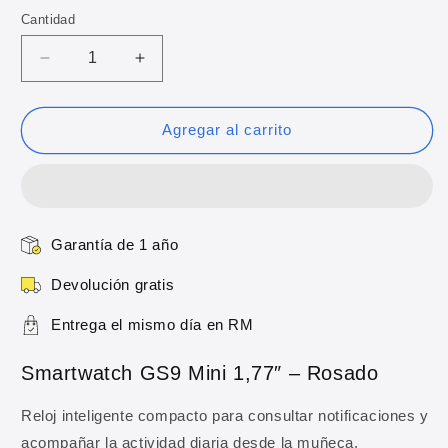
oferta
Cantidad
Reducir
Aumentar
cantidad
cantidad
para
para
Smartwatch
Smartwatch
Agregar al carrito
GS9
GS9
Mini
Mini
1,77″
1,77″
–
–
Rosado
Rosado
Garantía de 1 año
Devolución gratis
Entrega el mismo día en RM
Smartwatch GS9 Mini 1,77″ – Rosado
Reloj inteligente compacto para consultar notificaciones y
acompañar la actividad diaria desde la muñeca.