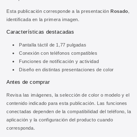
Esta publicación corresponde a la presentación
Rosado
,
10% DE DESCUENTO
identificada en la primera imagen.
Regístrate y obtén 10% de
Características destacadas
descuento en tu primera
compra
Pantalla táctil de 1,77 pulgadas
Conexión con teléfonos compatibles
Ingresa tu correo para obtener 10% de
Funciones de notificación y actividad
descuento en tu primera compra, además de
Diseño en distintas presentaciones de color
ofertas y novedades.
Antes de comprar
Correo electrónico
Revisa las imágenes, la selección de color o modelo y el
contenido indicado para esta publicación. Las funciones
OBTENER MI 10% DE DESCUENTO
conectadas dependen de la compatibilidad del teléfono, la
aplicación y la configuración del producto cuando
Al registrarte aceptas recibir comunicaciones comerciales y
nuestra
Política de privacidad
.
corresponda.