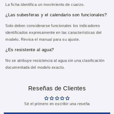
La ficha identifica un movimiento de cuarzo.
OBTENER MI 10% DE DESCUENTO
¿Las subesferas y el calendario son funcionales?
Al registrarte aceptas recibir comunicaciones comerciales y
Solo deben considerarse funcionales los indicadores
nuestra
Política de privacidad
.
identificados expresamente en las características del
modelo. Revisa el manual para su ajuste.
¿Es resistente al agua?
No se atribuye resistencia al agua sin una clasificación
documentada del modelo exacto.
Reseñas de Clientes
Sé el primero en escribir una reseña