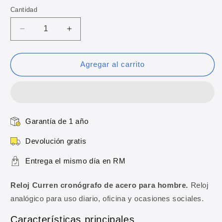
oferta
Cantidad
Reducir
Aumentar
cantidad
cantidad
para
para
Reloj
Reloj
Agregar al carrito
Curren
Curren
cronógrafo
cronógrafo
de
de
acero
acero
para
para
Garantía de 1 año
hombre
hombre
Devolución gratis
Entrega el mismo día en RM
Reloj Curren cronógrafo de acero para hombre.
Reloj
analógico para uso diario, oficina y ocasiones sociales.
Características principales