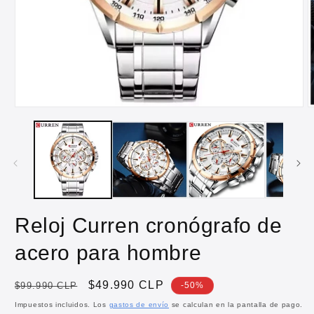
Abrir
A
elemento
e
multimedia
m
1
2
en
e
una
u
ventana
v
modal
m
Reloj Curren cronógrafo de
acero para hombre
Precio
Precio
$49.990 CLP
$99.990 CLP
-50%
habitual
de
Impuestos incluidos. Los
gastos de envío
se calculan en la pantalla de pago.