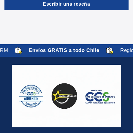
Escribir una reseña
RM
Envíos GRATIS a todo Chile
Region