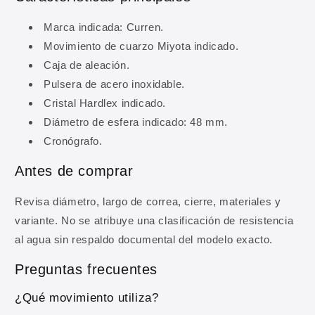
Marca indicada: Curren.
Movimiento de cuarzo Miyota indicado.
Caja de aleación.
Pulsera de acero inoxidable.
Cristal Hardlex indicado.
Diámetro de esfera indicado: 48 mm.
10% DE DESCUENTO
Cronógrafo.
Regístrate y obtén 10% de
Antes de comprar
descuento en tu primera
compra
Revisa diámetro, largo de correa, cierre, materiales y
variante. No se atribuye una clasificación de resistencia
Ingresa tu correo para obtener 10% de
al agua sin respaldo documental del modelo exacto.
descuento en tu primera compra, además de
ofertas y novedades.
Preguntas frecuentes
¿Qué movimiento utiliza?
Correo electrónico