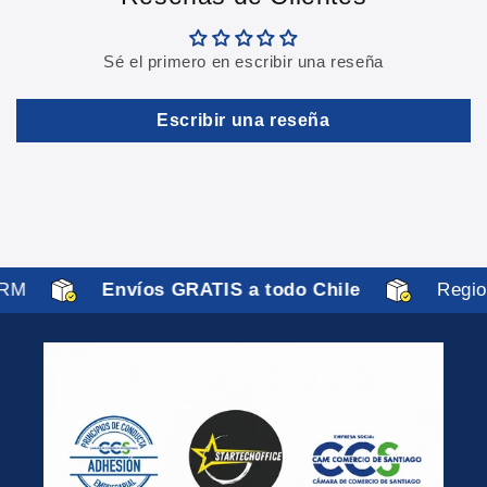
Sé el primero en escribir una reseña
Escribir una reseña
RM
Envíos GRATIS a todo Chile
Regio