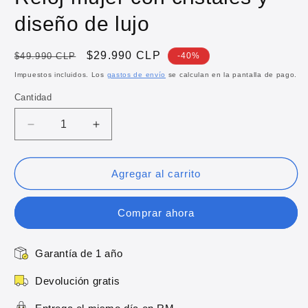
diseño de lujo
Precio
Precio
$29.990 CLP
$49.990 CLP
-40%
habitual
de
Impuestos incluidos. Los
gastos de envío
se calculan en la pantalla de pago.
oferta
Cantidad
Reducir
Aumentar
cantidad
cantidad
para
para
Reloj
Reloj
Agregar al carrito
mujer
mujer
con
con
Comprar ahora
cristales
cristales
y
y
diseño
diseño
Garantía de 1 año
de
de
lujo
lujo
Devolución gratis