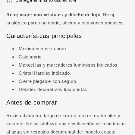
Entrega el mismo día en RM
Reloj mujer con cristales y diseño de lujo.
Reloj
analógico para uso diario, oficina y ocasiones sociales.
Características principales
Movimiento de cuarzo.
Calendario.
10% DE DESCUENTO
Manecillas y marcadores luminosos indicados.
Regístrate y obtén 10% de
Cristal Hardlex indicado.
descuento en tu primera
Cierre plegable con seguro.
compra
Detalles decorativos tipo cristal.
Ingresa tu correo para obtener 10% de
Antes de comprar
descuento en tu primera compra, además de
ofertas y novedades.
Revisa diámetro, largo de correa, cierre, materiales y
variante. No se atribuye una clasificación de resistencia
Correo electrónico
al agua sin respaldo documental del modelo exacto.