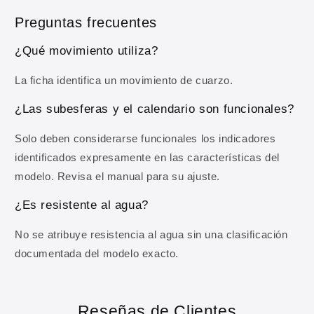
Preguntas frecuentes
OBTENER MI 10% DE DESCUENTO
¿Qué movimiento utiliza?
Al registrarte aceptas recibir comunicaciones comerciales y
nuestra
Política de privacidad
.
La ficha identifica un movimiento de cuarzo.
¿Las subesferas y el calendario son funcionales?
Solo deben considerarse funcionales los indicadores
identificados expresamente en las características del
modelo. Revisa el manual para su ajuste.
¿Es resistente al agua?
No se atribuye resistencia al agua sin una clasificación
documentada del modelo exacto.
Reseñas de Clientes