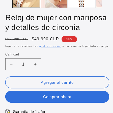
m
Reloj de mujer con mariposa
y detalles de circonia
Precio
Precio
$49.990 CLP
$99.990 CLP
-50%
habitual
de
Impuestos incluidos. Los
gastos de envío
se calculan en la pantalla de pago.
oferta
Cantidad
Reducir
Aumentar
cantidad
cantidad
para
para
Reloj
Reloj
Agregar al carrito
de
de
mujer
mujer
Comprar ahora
con
con
mariposa
mariposa
y
y
Garantía de 1 año