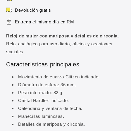
detalles
detalles
de
de
Devolución gratis
circonia
circonia
Entrega el mismo día en RM
Reloj de mujer con mariposa y detalles de circonia.
Reloj analógico para uso diario, oficina y ocasiones
sociales.
Características principales
10% DE DESCUENTO
Movimiento de cuarzo Citizen indicado.
Regístrate y obtén 10% de
Diámetro de esfera: 36 mm.
descuento en tu primera
Peso informado: 82 g.
compra
Cristal Hardlex indicado.
Calendario y ventana de fecha.
Ingresa tu correo para obtener 10% de
descuento en tu primera compra, además de
Manecillas luminosas.
ofertas y novedades.
Detalles de mariposa y circonia.