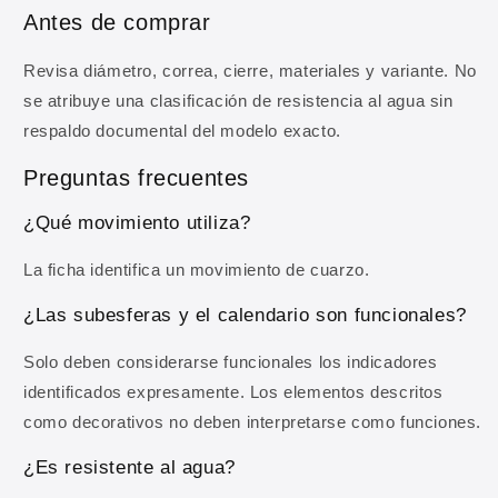
Antes de comprar
Correo electrónico
Revisa diámetro, correa, cierre, materiales y variante. No
se atribuye una clasificación de resistencia al agua sin
OBTENER MI 10% DE DESCUENTO
respaldo documental del modelo exacto.
Al registrarte aceptas recibir comunicaciones comerciales y
Preguntas frecuentes
nuestra
Política de privacidad
.
¿Qué movimiento utiliza?
La ficha identifica un movimiento de cuarzo.
¿Las subesferas y el calendario son funcionales?
Solo deben considerarse funcionales los indicadores
identificados expresamente. Los elementos descritos
como decorativos no deben interpretarse como funciones.
¿Es resistente al agua?