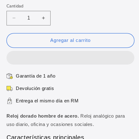
oferta
Cantidad
Reducir
Aumentar
cantidad
cantidad
para
para
Reloj
Reloj
Agregar al carrito
dorado
dorado
hombre
hombre
de
de
acero
acero
Garantía de 1 año
Devolución gratis
Entrega el mismo día en RM
Reloj dorado hombre de acero.
Reloj analógico para
uso diario, oficina y ocasiones sociales.
Características principales