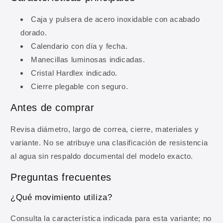
Caja y pulsera de acero inoxidable con acabado
dorado.
Calendario con día y fecha.
Manecillas luminosas indicadas.
Cristal Hardlex indicado.
Cierre plegable con seguro.
10% DE DESCUENTO
Antes de comprar
Regístrate y obtén 10% de
descuento en tu primera
Revisa diámetro, largo de correa, cierre, materiales y
compra
variante. No se atribuye una clasificación de resistencia
al agua sin respaldo documental del modelo exacto.
Ingresa tu correo para obtener 10% de
descuento en tu primera compra, además de
Preguntas frecuentes
ofertas y novedades.
¿Qué movimiento utiliza?
Correo electrónico
Consulta la característica indicada para esta variante; no