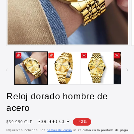
Abrir
A
elemento
e
multimedia
m
1
2
en
e
una
u
ventana
v
modal
m
Reloj dorado hombre de
acero
Precio
Precio
$39.990 CLP
$69.990 CLP
-43%
habitual
de
Impuestos incluidos. Los
gastos de envío
se calculan en la pantalla de pago.