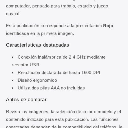
computador, pensado para trabajo, estudio y juego
casual.
10% DE DESCUENTO
Esta publicación corresponde a la presentación
Rojo
,
identificada en la primera imagen.
Regístrate y obtén 10% de
descuento en tu primera
Características destacadas
compra
Conexión inalámbrica de 2,4 GHz mediante
Ingresa tu correo para obtener 10% de
receptor USB
descuento en tu primera compra, además de
Resolución declarada de hasta 1600 DPI
ofertas y novedades.
Diseño ergonómico
Utiliza dos pilas AAA no incluidas
Correo electrónico
Antes de comprar
Revisa las imágenes, la selección de color o modelo y el
OBTENER MI 10% DE DESCUENTO
contenido indicado para esta publicación. Las funciones
Al registrarte aceptas recibir comunicaciones comerciales y
conectadas dependen de la compatibilidad del teléfono, la