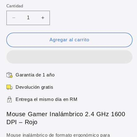
oferta
Cantidad
Reducir
Aumentar
cantidad
cantidad
para
para
Mouse
Mouse
Agregar al carrito
Gamer
Gamer
Inalámbrico
Inalámbrico
2.4
2.4
GHz
GHz
1600
1600
Garantía de 1 año
DPI
DPI
–
–
Devolución gratis
Rojo
Rojo
Entrega el mismo día en RM
Mouse Gamer Inalámbrico 2.4 GHz 1600
DPI – Rojo
Mouse inalámbrico de formato ergonómico para