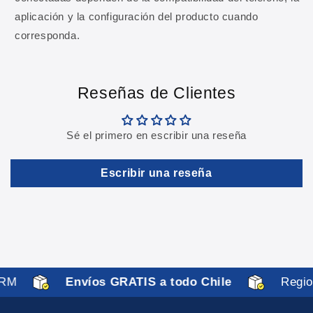
nuestra
Política de privacidad
.
aplicación y la configuración del producto cuando
corresponda.
Reseñas de Clientes
Sé el primero en escribir una reseña
Escribir una reseña
RM
Envíos GRATIS a todo Chile
Region