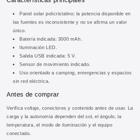
Panel solar policristalino; la potencia disponible en
las fuentes es inconsistente y no se afirma un valor
único.
Batería indicada: 3000 mAh.
Iluminación LED.
Salida USB indicada: 5 V.
Sensor de movimiento indicado.
10% DE DESCUENTO
Uso orientado a camping, emergencias y espacios
Regístrate y obtén 10% de
sin red eléctrica.
descuento en tu primera
Antes de comprar
compra
Verifica voltaje, conectores y contenido antes de usar. La
Ingresa tu correo para obtener 10% de
carga y la autonomía dependen del sol, el ángulo, la
descuento en tu primera compra, además de
temperatura, el modo de iluminación y el equipo
ofertas y novedades.
conectado.