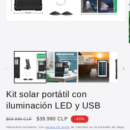
Abrir
elemento
multimedia
1
en
una
A
ventana
e
modal
m
2
e
u
v
m
Kit solar portátil con
iluminación LED y USB
Precio
Precio
$39.990 CLP
$69.990 CLP
-43%
habitual
de
Impuestos incluidos. Los
gastos de envío
se calculan en la pantalla de pago.