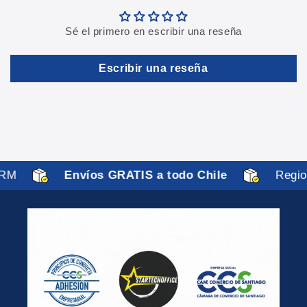
Sé el primero en escribir una reseña
Escribir una reseña
 RM
Envíos GRATIS a todo Chile
Regio