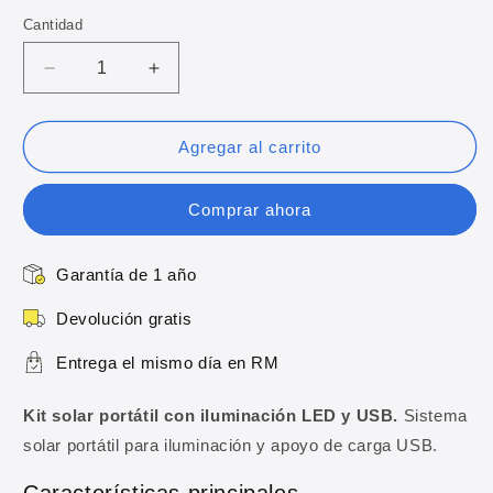
oferta
Cantidad
Reducir
Aumentar
cantidad
cantidad
para
para
Kit
Kit
Agregar al carrito
solar
solar
portátil
portátil
Comprar ahora
con
con
iluminación
iluminación
LED
LED
Garantía de 1 año
y
y
USB
USB
Devolución gratis
Entrega el mismo día en RM
Kit solar portátil con iluminación LED y USB.
Sistema
solar portátil para iluminación y apoyo de carga USB.
Características principales