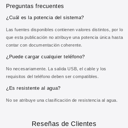
Correo electrónico
Preguntas frecuentes
¿Cuál es la potencia del sistema?
OBTENER MI 10% DE DESCUENTO
Las fuentes disponibles contienen valores distintos, por lo
que esta publicación no atribuye una potencia única hasta
Al registrarte aceptas recibir comunicaciones comerciales y
nuestra
Política de privacidad
.
contar con documentación coherente.
¿Puede cargar cualquier teléfono?
No necesariamente. La salida USB, el cable y los
requisitos del teléfono deben ser compatibles.
¿Es resistente al agua?
No se atribuye una clasificación de resistencia al agua.
Reseñas de Clientes