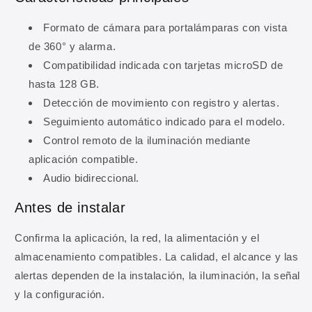
Formato de cámara para portalámparas con vista
de 360° y alarma.
Compatibilidad indicada con tarjetas microSD de
hasta 128 GB.
Detección de movimiento con registro y alertas.
Seguimiento automático indicado para el modelo.
Control remoto de la iluminación mediante
aplicación compatible.
Audio bidireccional.
10% DE DESCUENTO
Regístrate y obtén 10% de
Antes de instalar
descuento en tu primera
Confirma la aplicación, la red, la alimentación y el
compra
almacenamiento compatibles. La calidad, el alcance y las
alertas dependen de la instalación, la iluminación, la señal
Ingresa tu correo para obtener 10% de
descuento en tu primera compra, además de
y la configuración.
ofertas y novedades.