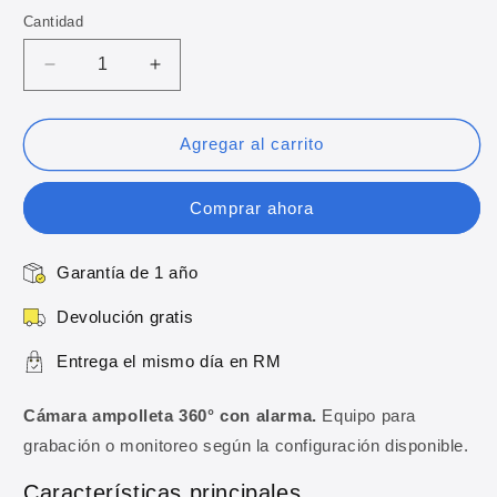
oferta
Cantidad
Reducir
Aumentar
cantidad
cantidad
para
para
Cámara
Cámara
Agregar al carrito
ampolleta
ampolleta
360°
360°
Comprar ahora
con
con
alarma
alarma
Garantía de 1 año
Devolución gratis
Entrega el mismo día en RM
Cámara ampolleta 360° con alarma.
Equipo para
grabación o monitoreo según la configuración disponible.
Características principales