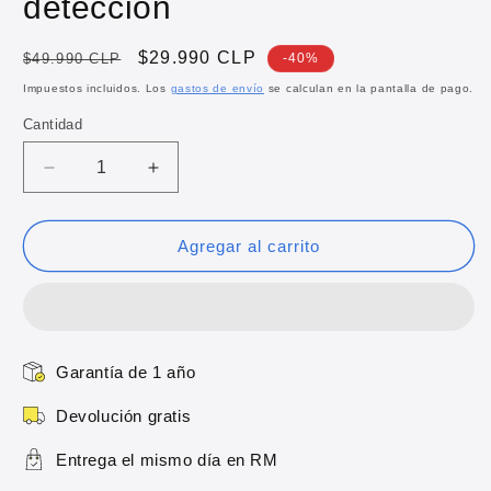
detección
Precio
Precio
$29.990 CLP
$49.990 CLP
-40%
habitual
de
Impuestos incluidos. Los
gastos de envío
se calculan en la pantalla de pago.
oferta
Cantidad
Reducir
Aumentar
cantidad
cantidad
para
para
Cámara
Cámara
Agregar al carrito
WiFi
WiFi
dual
dual
band
band
con
con
detección
detección
Garantía de 1 año
Devolución gratis
Entrega el mismo día en RM