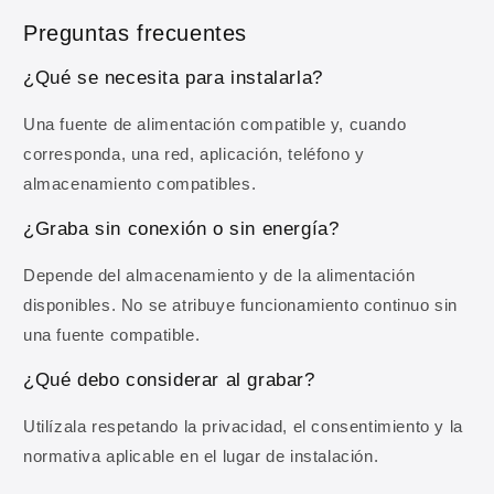
Preguntas frecuentes
Correo electrónico
¿Qué se necesita para instalarla?
OBTENER MI 10% DE DESCUENTO
Una fuente de alimentación compatible y, cuando
corresponda, una red, aplicación, teléfono y
Al registrarte aceptas recibir comunicaciones comerciales y
almacenamiento compatibles.
nuestra
Política de privacidad
.
¿Graba sin conexión o sin energía?
Depende del almacenamiento y de la alimentación
disponibles. No se atribuye funcionamiento continuo sin
una fuente compatible.
¿Qué debo considerar al grabar?
Utilízala respetando la privacidad, el consentimiento y la
normativa aplicable en el lugar de instalación.