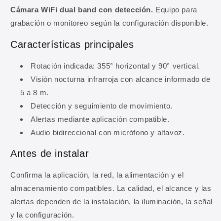
Cámara WiFi dual band con detección.
Equipo para
grabación o monitoreo según la configuración disponible.
Características principales
Rotación indicada: 355° horizontal y 90° vertical.
Visión nocturna infrarroja con alcance informado de
5 a 8 m.
Detección y seguimiento de movimiento.
Alertas mediante aplicación compatible.
10% DE DESCUENTO
Audio bidireccional con micrófono y altavoz.
Regístrate y obtén 10% de
Antes de instalar
descuento en tu primera
compra
Confirma la aplicación, la red, la alimentación y el
almacenamiento compatibles. La calidad, el alcance y las
Ingresa tu correo para obtener 10% de
alertas dependen de la instalación, la iluminación, la señal
descuento en tu primera compra, además de
y la configuración.
ofertas y novedades.