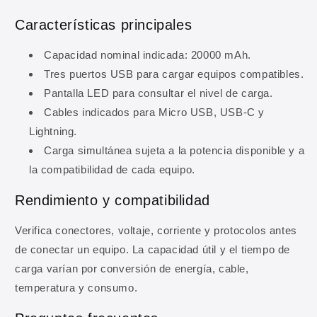
Características principales
Capacidad nominal indicada: 20000 mAh.
Tres puertos USB para cargar equipos compatibles.
Pantalla LED para consultar el nivel de carga.
Cables indicados para Micro USB, USB-C y
Lightning.
10% DE DESCUENTO
Carga simultánea sujeta a la potencia disponible y a
la compatibilidad de cada equipo.
Regístrate y obtén 10% de
descuento en tu primera
Rendimiento y compatibilidad
compra
Verifica conectores, voltaje, corriente y protocolos antes
Ingresa tu correo para obtener 10% de
de conectar un equipo. La capacidad útil y el tiempo de
descuento en tu primera compra, además de
carga varían por conversión de energía, cable,
ofertas y novedades.
temperatura y consumo.
Correo electrónico