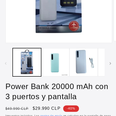
A
Abrir
e
elemento
m
multimedia
2
1
e
en
u
una
v
ventana
m
modal
Power Bank 20000 mAh con
3 puertos y pantalla
Precio
Precio
$29.990 CLP
$49.990 CLP
-40%
habitual
de
Impuestos incluidos. Los
gastos de envío
se calculan en la pantalla de pago.