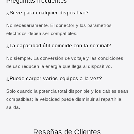
Preguntas frecuentes
¿Sirve para cualquier dispositivo?
OBTENER MI 10% DE DESCUENTO
No necesariamente. El conector y los parámetros
eléctricos deben ser compatibles.
Al registrarte aceptas recibir comunicaciones comerciales y
nuestra
Política de privacidad
.
¿La capacidad útil coincide con la nominal?
No siempre. La conversión de voltaje y las condiciones
de uso reducen la energía que llega al dispositivo.
¿Puede cargar varios equipos a la vez?
Solo cuando la potencia total disponible y los cables sean
compatibles; la velocidad puede disminuir al repartir la
salida.
Reseñas de Clientes