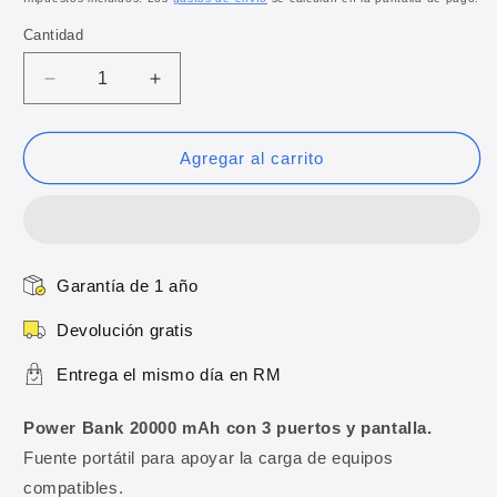
oferta
Cantidad
Reducir
Aumentar
cantidad
cantidad
para
para
Power
Power
Agregar al carrito
Bank
Bank
20000
20000
mAh
mAh
con
con
3
3
Garantía de 1 año
puertos
puertos
y
y
Devolución gratis
pantalla
pantalla
Entrega el mismo día en RM
Power Bank 20000 mAh con 3 puertos y pantalla.
Fuente portátil para apoyar la carga de equipos
compatibles.