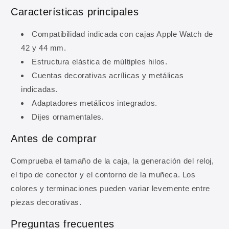
Características principales
Compatibilidad indicada con cajas Apple Watch de
42 y 44 mm.
Estructura elástica de múltiples hilos.
Cuentas decorativas acrílicas y metálicas
indicadas.
Adaptadores metálicos integrados.
Dijes ornamentales.
10% DE DESCUENTO
Antes de comprar
Regístrate y obtén 10% de
Comprueba el tamaño de la caja, la generación del reloj,
descuento en tu primera
el tipo de conector y el contorno de la muñeca. Los
compra
colores y terminaciones pueden variar levemente entre
piezas decorativas.
Ingresa tu correo para obtener 10% de
descuento en tu primera compra, además de
Preguntas frecuentes
ofertas y novedades.