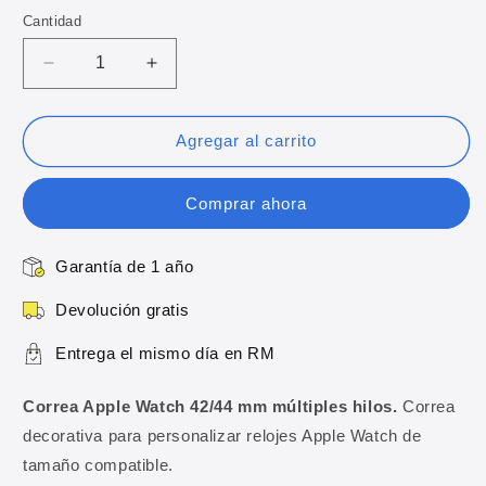
oferta
Cantidad
Reducir
Aumentar
cantidad
cantidad
para
para
Correa
Correa
Agregar al carrito
Apple
Apple
Watch
Watch
Comprar ahora
42/44
42/44
mm
mm
múltiples
múltiples
Garantía de 1 año
hilos
hilos
Devolución gratis
Entrega el mismo día en RM
Correa Apple Watch 42/44 mm múltiples hilos.
Correa
decorativa para personalizar relojes Apple Watch de
tamaño compatible.