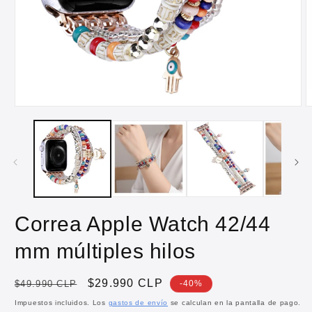
Abrir
A
elemento
e
multimedia
m
1
2
en
e
una
u
ventana
v
modal
m
Correa Apple Watch 42/44
mm múltiples hilos
Precio
Precio
$29.990 CLP
$49.990 CLP
-40%
habitual
de
Impuestos incluidos. Los
gastos de envío
se calculan en la pantalla de pago.